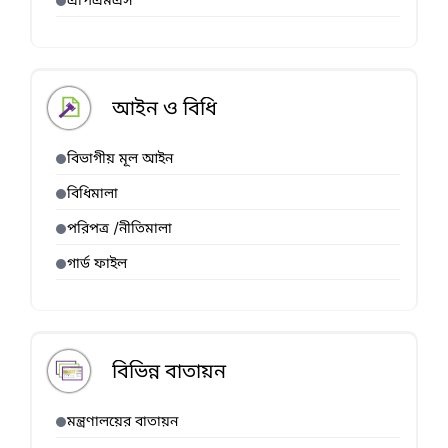
এপিএমএস
আইন ও বিধি
বিভাগীয় মূল আইন
বিধিমালা
পরিপত্র /নীতিমালা
গার্ড ফাইল
বিভিন্ন বাতায়ন
মন্ত্রণালয়ের বাতায়ন