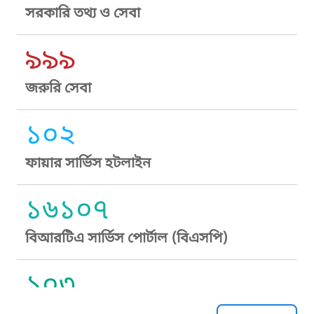
সরকারি তথ্য ও সেবা
৯৯৯
জরুরি সেবা
১০২
ফায়ার সার্ভিস হটলাইন
১৬১০৭
বিআরটিএ সার্ভিস পোর্টাল (বিএসপি)
১০৩
সুপ্রীম কোর্ট হেল্পলাইন