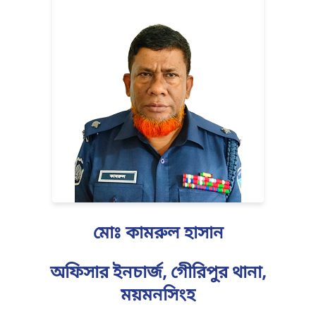
মোঃ কামরুল হাসান
অফিসার ইনচার্জ, গেীরিপুর থানা,
ময়মনসিংহ