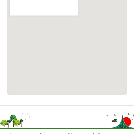
১৬৪৪৫
গৌরীপুরে
সচেতনতামূলক
কার্যক্রম
পাসপোর্ট বাতায়ন হটলাইন
১৬১৭১
বাংলাদেশ মুক্তিযোদ্ধা কল্যাণ ট্রাস্ট
১৬১৩৫
প্রবাসী কল সেন্টার
১৬৫৭৫
ই-জিপি ইমার্জেন্সি হটলাইন