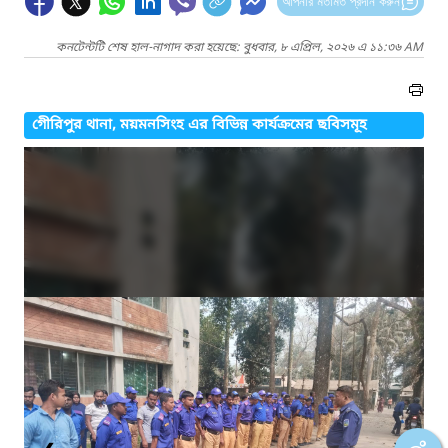
আপনার মতামত প্রদান করুন
কনটেন্টটি শেষ হাল-নাগাদ করা হয়েছে: বুধবার, ৮ এপ্রিল, ২০২৬ এ ১১:৩৬ AM
গেীরিপুর থানা, ময়মনসিংহ এর বিভিন্ন কার্যক্রমের ছবিসমূহ